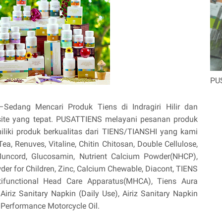
PU
–Sedang Mencari Produk Tiens di Indragiri Hilir dan
site yang tepat. PUSATTIENS melayani pesanan produk
liki produk berkualitas dari TIENS/TIANSHI yang kami
i Tea, Renuves, Vitaline, Chitin Chitosan, Double Cellulose,
, Muncord, Glucosamin, Nutrient Calcium Powder(NHCP),
r for Children, Zinc, Calcium Chewable, Diacont, TIENS
ltifunctional Head Care Apparatus(MHCA), Tiens Aura
 Airiz Sanitary Napkin (Daily Use), Airiz Sanitary Napkin
 Performance Motorcycle Oil.