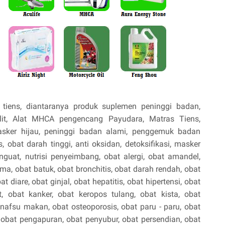
tiens, diantaranya produk suplemen peninggi badan,
lit, Alat MHCA pengencang Payudara, Matras Tiens,
asker hijau, peninggi badan alami, penggemuk badan
, obat darah tinggi, anti oksidan, detoksifikasi, masker
penguat, nutrisi penyeimbang, obat alergi, obat amandel,
a, obat batuk, obat bronchitis, obat darah rendah, obat
at diare, obat ginjal, obat hepatitis, obat hipertensi, obat
t, obat kanker, obat keropos tulang, obat kista, obat
t nafsu makan, obat osteoporosis, obat paru - paru, obat
 obat pengapuran, obat penyubur, obat persendian, obat