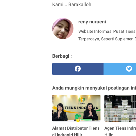
Kami... Barakalloh.
reny nuraeni
Website Informasi Pusat Tiens 
Terpercaya, Seperti Suplemen 
Berbagi :
Anda mungkin menyukai postingan ini
Alamat Distributor Tiens
Agen Tiens Indra
di Indragiri Hilir
Hilir