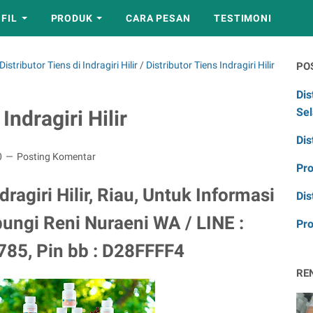
FIL
PRODUK
CARA PESAN
TESTIMONI
istributor Tiens di Indragiri Hilir
/
Distributor Tiens Indragiri Hilir
PO
Dis
Sel
Indragiri Hilir
Dis
0
Posting Komentar
Pr
ragiri Hilir, Riau, Untuk Informasi
Dis
ungi Reni Nuraeni WA / LINE :
Pro
85, Pin bb : D28FFFF4
RE