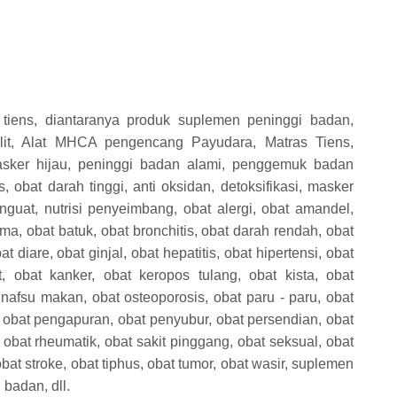
tiens, diantaranya produk suplemen peninggi badan,
lit, Alat MHCA pengencang Payudara, Matras Tiens,
asker hijau, peninggi badan alami, penggemuk badan
, obat darah tinggi, anti oksidan, detoksifikasi, masker
penguat, nutrisi penyeimbang, obat alergi, obat amandel,
a, obat batuk, obat bronchitis, obat darah rendah, obat
at diare, obat ginjal, obat hepatitis, obat hipertensi, obat
t, obat kanker, obat keropos tulang, obat kista, obat
t nafsu makan, obat osteoporosis, obat paru - paru, obat
 obat pengapuran, obat penyubur, obat persendian, obat
, obat rheumatik, obat sakit pinggang, obat seksual, obat
obat stroke, obat tiphus, obat tumor, obat wasir, suplemen
badan, dll.