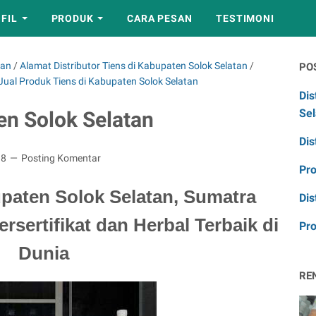
FIL
PRODUK
CARA PESAN
TESTIMONI
tan
/
Alamat Distributor Tiens di Kabupaten Solok Selatan
/
PO
Jual Produk Tiens di Kabupaten Solok Selatan
Dis
Sel
en Solok Selatan
Dis
18
Posting Komentar
Pr
paten Solok Selatan, Sumatra
Dis
ersertifikat dan Herbal Terbaik di
Pro
Dunia
RE