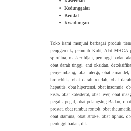
Kasreman
Kedunggalar
Kendal
Kwadungan
Toko kami menjual berbagai produk tiens
penggemuk, pemutih Kulit, Alat MHCA p
spirulina, masker hijau, peninggi badan a
obat darah tinggi, anti oksidan, detoksifika
penyeimbang, obat alergi, obat amandel,
bronchitis, obat darah rendah, obat darah 
hepatitis, obat hipertensi, obat insomnia, o
kista, obat kolesterol, obat liver, obat ma
pegal - pegal, obat pelangsing Badan, obat
prostat, obat rambut rontok, obat rheumatik,
obat stamina, obat stroke, obat tiphus, 
peninggi badan, dll.