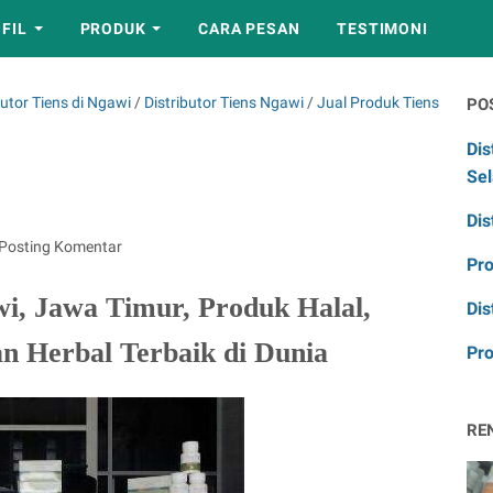
FIL
PRODUK
CARA PESAN
TESTIMONI
utor Tiens di Ngawi
/
Distributor Tiens Ngawi
/
Jual Produk Tiens
PO
Dis
Sel
Dis
Posting Komentar
Pr
wi, Jawa Timur, Produk Halal,
Dis
an Herbal Terbaik di Dunia
Pro
RE