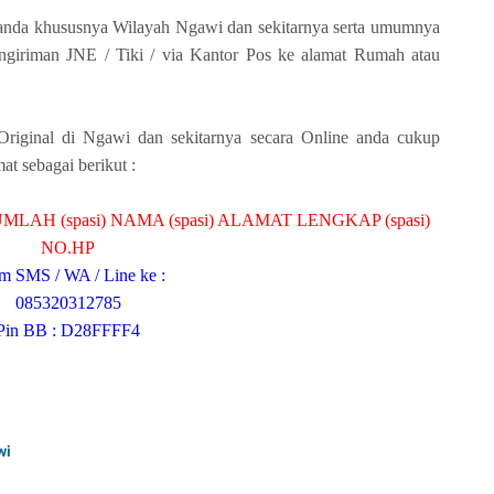
anda khususnya Wilayah Ngawi dan sekitarnya serta umumnya
engiriman JNE / Tiki / via Kantor Pos ke alamat Rumah atau
iginal di Ngawi dan sekitarnya secara Online anda cukup
 sebagai berikut :
MLAH (spasi) NAMA (spasi) ALAMAT LENGKAP (spasi)
NO.HP
im SMS / WA / Line ke :
085320312785
Pin BB : D28FFFF4
wi