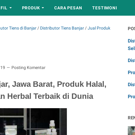
FIL
PRODUK
CARA PESAN
TESTIMONI
utor Tiens di Banjar
/
Distributor Tiens Banjar
/
Jual Produk
PO
Dis
Sel
Dis
019
Posting Komentar
Pr
ar, Jawa Barat, Produk Halal,
Dis
an Herbal Terbaik di Dunia
Pro
RE