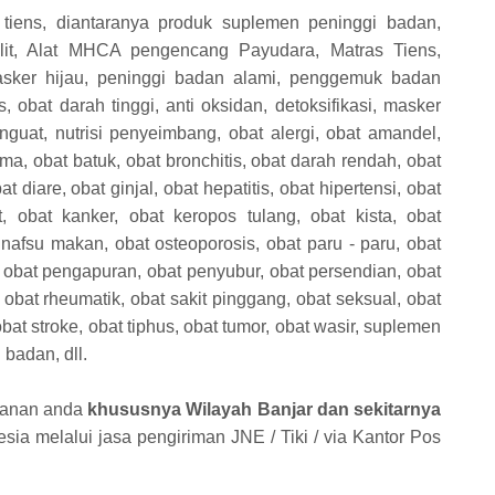
tiens, diantaranya produk suplemen peninggi badan,
lit, Alat MHCA pengencang Payudara, Matras Tiens,
asker hijau, peninggi badan alami, penggemuk badan
, obat darah tinggi, anti oksidan, detoksifikasi, masker
penguat, nutrisi penyeimbang, obat alergi, obat amandel,
a, obat batuk, obat bronchitis, obat darah rendah, obat
at diare, obat ginjal, obat hepatitis, obat hipertensi, obat
t, obat kanker, obat keropos tulang, obat kista, obat
t nafsu makan, obat osteoporosis, obat paru - paru, obat
 obat pengapuran, obat penyubur, obat persendian, obat
, obat rheumatik, obat sakit pinggang, obat seksual, obat
obat stroke, obat tiphus, obat tumor, obat wasir, suplemen
badan, dll.
sanan anda
khususnya Wilayah Banjar dan sekitarnya
ia melalui jasa pengiriman JNE / Tiki / via Kantor Pos