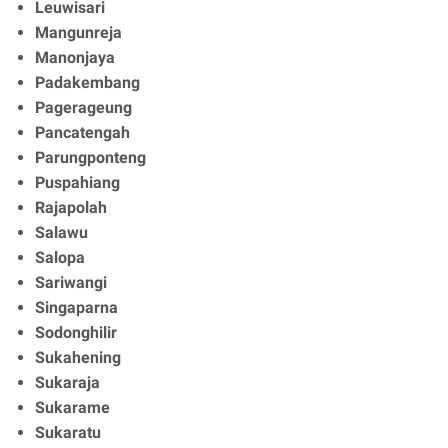
Leuwisari
Mangunreja
Manonjaya
Padakembang
Pagerageung
Pancatengah
Parungponteng
Puspahiang
Rajapolah
Salawu
Salopa
Sariwangi
Singaparna
Sodonghilir
Sukahening
Sukaraja
Sukarame
Sukaratu