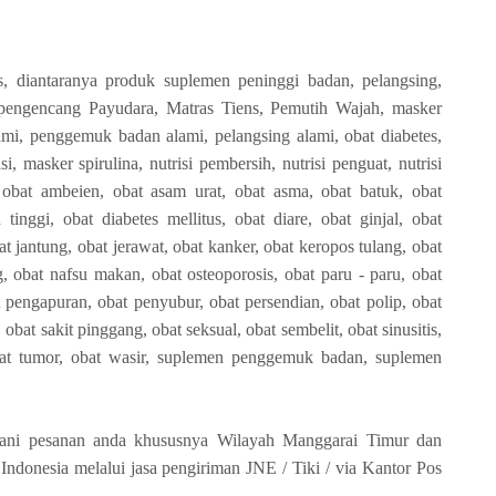
, diantaranya produk suplemen peninggi badan, pelangsing,
engencang Payudara, Matras Tiens, Pemutih Wajah, masker
lami, penggemuk badan alami, pelangsing alami, obat diabetes,
si, masker spirulina, nutrisi pembersih, nutrisi penguat, nutrisi
 obat ambeien, obat asam urat, obat asma, obat batuk, obat
tinggi, obat diabetes mellitus, obat diare, obat ginjal, obat
bat jantung, obat jerawat, obat kanker, obat keropos tulang, obat
ag, obat nafsu makan, obat osteoporosis, obat paru - paru, obat
 pengapuran, obat penyubur, obat persendian, obat polip, obat
 obat sakit pinggang, obat seksual, obat sembelit, obat sinusitis,
obat tumor, obat wasir, suplemen penggemuk badan, suplemen
ani pesanan anda khususnya Wilayah Manggarai Timur dan
Indonesia melalui jasa pengiriman JNE / Tiki / via Kantor Pos