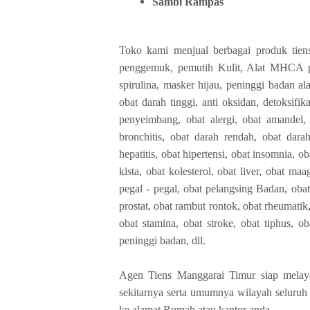
Sambi Rampas
Toko kami menjual berbagai produk tiens
penggemuk, pemutih Kulit, Alat MHCA p
spirulina, masker hijau, peninggi badan a
obat darah tinggi, anti oksidan, detoksifika
penyeimbang, obat alergi, obat amandel,
bronchitis, obat darah rendah, obat darah 
hepatitis, obat hipertensi, obat insomnia, o
kista, obat kolesterol, obat liver, obat ma
pegal - pegal, obat pelangsing Badan, obat
prostat, obat rambut rontok, obat rheumatik,
obat stamina, obat stroke, obat tiphus, 
peninggi badan, dll.
Agen Tiens Manggarai Timur siap melay
sekitarnya serta umumnya wilayah seluruh 
ke alamat Rumah atau kantor anda.