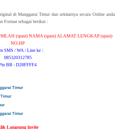
ginal di Manggarai Timur dan sekitarnya secara Online anda
Format sebagai berikut :
MLAH (spasi) NAMA (spasi) ALAMAT LENGKAP (spasi)
NO.HP
im SMS / WA / Line ke :
085320312785
Pin BB : D28FFFF4
nggarai Timur
 Timur
mur
nggarai Timur
lik Langsung Invite