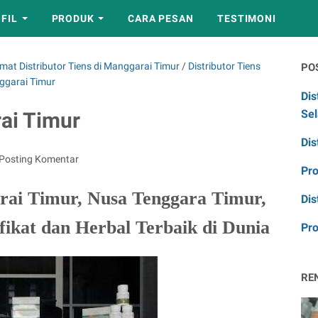
FIL
PRODUK
CARA PESAN
TESTIMONI
mat Distributor Tiens di Manggarai Timur
/
Distributor Tiens
PO
ggarai Timur
Dis
Sel
ai Timur
Dis
Posting Komentar
Pr
rai Timur, Nusa Tenggara Timur,
Dis
fikat dan Herbal Terbaik di Dunia
Pro
RE