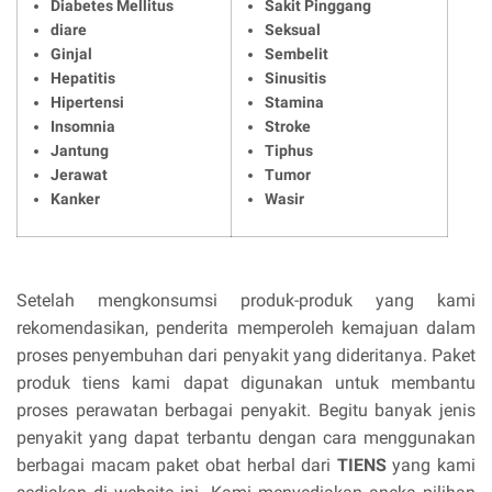
Diabetes Mellitus
Sakit Pinggang
diare
Seksual
Ginjal
Sembelit
Hepatitis
Sinusitis
Hipertensi
Stamina
Insomnia
Stroke
Jantung
Tiphus
Jerawat
Tumor
Kanker
Wasir
Setelah mengkonsumsi produk-produk yang kami
rekomendasikan, penderita memperoleh kemajuan dalam
proses penyembuhan dari penyakit yang dideritanya. Paket
produk tiens kami dapat digunakan untuk membantu
proses perawatan berbagai penyakit. Begitu banyak jenis
penyakit yang dapat terbantu dengan cara menggunakan
berbagai macam paket obat herbal dari
TIENS
yang kami