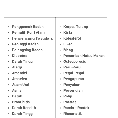
Penggemuk Badan
Kropos Tulang
Pemutih Kulit Alami
Kista
Pengencang Payudara
Kolesterol
Peninggi Badan
Liver
Pelangsing Badan
Maag
Diabetes
Penambah Nafsu Makan
Darah Tinggi
Osteoporosis
Alergi
Paru-Paru
Amandel
Pegal-Pegal
Ambeien
Pengapuran
Asam Urat
Penyubur
Asma
Persendian
Batuk
Polip
BronChitis
Prostat
Darah Rendah
Rambut Rontok
Darah Tinggi
Rheumatik