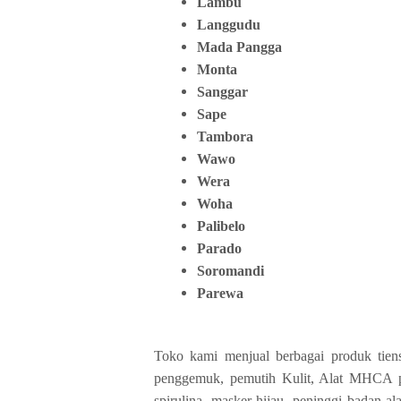
Lambu
Langgudu
Mada Pangga
Monta
Sanggar
Sape
Tambora
Wawo
Wera
Woha
Palibelo
Parado
Soromandi
Parewa
Toko kami menjual berbagai produk tiens
penggemuk, pemutih Kulit, Alat MHCA p
spirulina, masker hijau, peninggi badan a