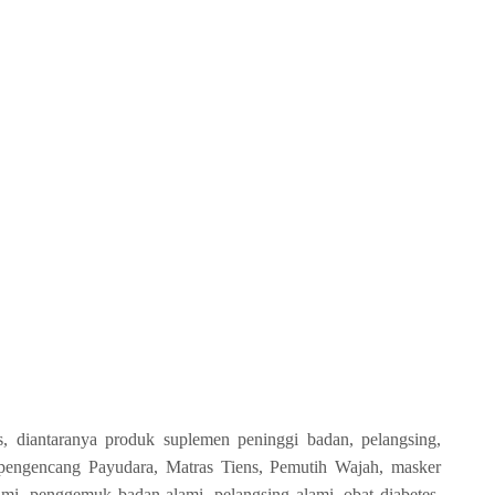
, diantaranya produk suplemen peninggi badan, pelangsing,
engencang Payudara, Matras Tiens, Pemutih Wajah, masker
lami, penggemuk badan alami, pelangsing alami, obat diabetes,