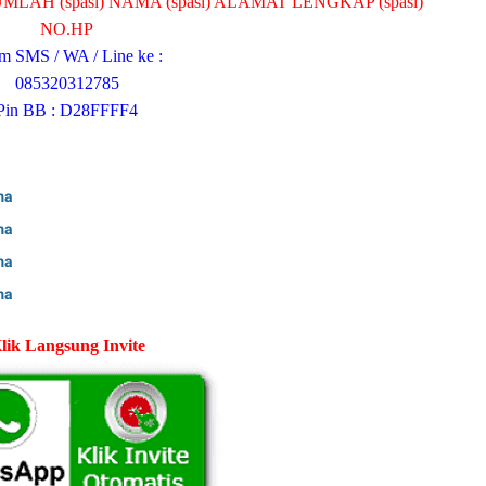
MLAH (spasi) NAMA (spasi) ALAMAT LENGKAP (spasi)
NO.HP
im SMS / WA / Line ke :
085320312785
Pin BB : D28FFFF4
ma
ma
ma
ma
lik Langsung Invite