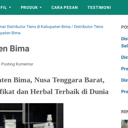
FIL
PRODUK
CARA PESAN
TESTIMONI
mat Distributor Tiens di Kabupaten Bima
/
Distributor Tiens
PO
upaten Bima
Dis
Sel
en Bima
Dis
Posting Komentar
Pr
aten Bima, Nusa Tenggara Barat,
Dis
fikat dan Herbal Terbaik di Dunia
Pro
RE