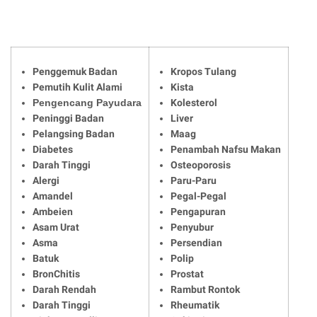
Penggemuk Badan
Kropos Tulang
Pemutih Kulit Alami
Kista
Pengencang Payudara
Kolesterol
Peninggi Badan
Liver
Pelangsing Badan
Maag
Diabetes
Penambah Nafsu Makan
Darah Tinggi
Osteoporosis
Alergi
Paru-Paru
Amandel
Pegal-Pegal
Ambeien
Pengapuran
Asam Urat
Penyubur
Asma
Persendian
Batuk
Polip
BronChitis
Prostat
Darah Rendah
Rambut Rontok
Darah Tinggi
Rheumatik