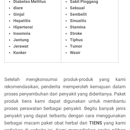
Diabetes Mellitus
Sakit Pinggang
diare
Seksual
Ginjal
Sembelit
Hepatitis
Sinusitis
Hipertensi
Stamina
Insomnia
Stroke
Jantung
Tiphus
Jerawat
Tumor
Kanker
Wasir
Setelah mengkonsumsi produk-produk yang kami
rekomendasikan, penderita memperoleh kemajuan dalam
proses penyembuhan dari penyakit yang dideritanya. Paket
produk tiens kami dapat digunakan untuk membantu
proses perawatan berbagai penyakit. Begitu banyak jenis
penyakit yang dapat terbantu dengan cara menggunakan
berbagai macam paket obat herbal dari
TIENS
yang kami