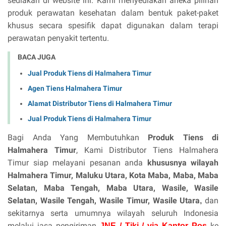
sediakan di website ini. Kami menyediakan aneka pilihan
produk perawatan kesehatan dalam bentuk paket-paket
khusus secara spesifik dapat digunakan dalam terapi
perawatan penyakit tertentu.
BACA JUGA
Jual Produk Tiens di Halmahera Timur
Agen Tiens Halmahera Timur
Alamat Distributor Tiens di Halmahera Timur
Jual Produk Tiens di Halmahera Timur
Bagi Anda Yang Membutuhkan
Produk Tiens di
Halmahera Timur
, Kami Distributor Tiens Halmahera
Timur siap melayani pesanan anda
khususnya wilayah
Halmahera Timur, Maluku Utara,
Kota Maba, Maba, Maba
Selatan, Maba Tengah, Maba Utara, Wasile, Wasile
Selatan, Wasile Tengah, Wasile Timur, Wasile Utara
dan
,
sekitarnya serta umumnya wilayah seluruh Indonesia
melalui jasa pengiriman
ke
JNE / Tiki / via Kantor Pos