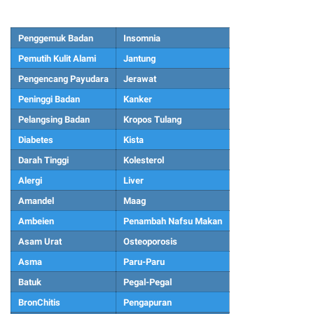
Penggemuk Badan
Insomnia
Pemutih Kulit Alami
Jantung
Pengencang Payudara
Jerawat
Peninggi Badan
Kanker
Pelangsing Badan
Kropos Tulang
Diabetes
Kista
Darah Tinggi
Kolesterol
Alergi
Liver
Amandel
Maag
Ambeien
Penambah Nafsu Makan
Asam Urat
Osteoporosis
Asma
Paru-Paru
Batuk
Pegal-Pegal
BronChitis
Pengapuran