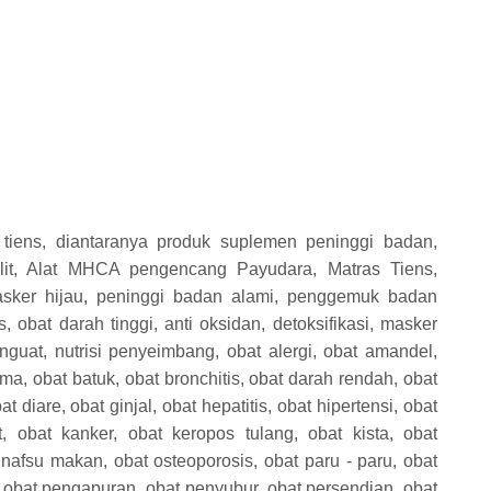
tiens, diantaranya produk suplemen peninggi badan,
lit, Alat MHCA pengencang Payudara, Matras Tiens,
asker hijau, peninggi badan alami, penggemuk badan
, obat darah tinggi, anti oksidan, detoksifikasi, masker
penguat, nutrisi penyeimbang, obat alergi, obat amandel,
a, obat batuk, obat bronchitis, obat darah rendah, obat
at diare, obat ginjal, obat hepatitis, obat hipertensi, obat
t, obat kanker, obat keropos tulang, obat kista, obat
t nafsu makan, obat osteoporosis, obat paru - paru, obat
 obat pengapuran, obat penyubur, obat persendian, obat