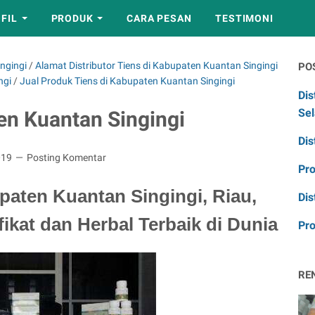
FIL
PRODUK
CARA PESAN
TESTIMONI
ngingi
/
Alamat Distributor Tiens di Kabupaten Kuantan Singingi
PO
ngi
/
Jual Produk Tiens di Kabupaten Kuantan Singingi
Dis
Sel
en Kuantan Singingi
Dis
019
Posting Komentar
Pr
paten Kuantan Singingi, Riau,
Dis
fikat dan Herbal Terbaik di Dunia
Pro
RE