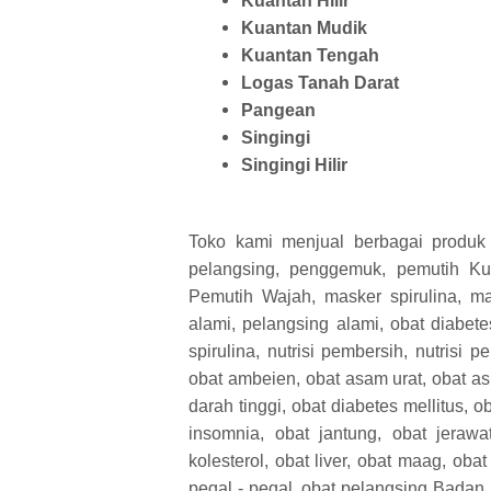
Kuantan Hilir
Kuantan Mudik
Kuantan Tengah
Logas Tanah Darat
Pangean
Singingi
Singingi Hilir
Toko kami menjual berbagai produk 
pelangsing, penggemuk, pemutih Ku
Pemutih Wajah, masker spirulina, m
alami, pelangsing alami, obat diabetes
spirulina, nutrisi pembersih, nutrisi 
obat ambeien, obat asam urat, obat asm
darah tinggi, obat diabetes mellitus, ob
insomnia, obat jantung, obat jerawa
kolesterol, obat liver, obat maag, oba
pegal - pegal, obat pelangsing Badan,