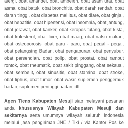
alergi, obat amandel, obat ambeien, obat asam urat, obat
asma, obat batuk, obat bronchitis, obat darah rendah, obat
darah tinggi, obat diabetes mellitus, obat diare, obat ginjal,
obat hepatitis, obat hipertensi, obat insomnia, obat jantung,
obat jerawat, obat kanker, obat keropos tulang, obat kista,
obat kolesterol, obat liver, obat maag, obat nafsu makan,
obat osteoporosis, obat paru - paru, obat pegal - pegal,
obat pelangsing Badan, obat pengapuran, obat penyubur,
obat persendian, obat polip, obat prostat, obat rambut
rontok, obat rheumatik, obat sakit pinggang, obat seksual,
obat sembelit, obat sinusitis, obat stamina, obat stroke,
obat tiphus, obat tumor, obat wasir, suplemen penggemuk
badan, suplemen peninggi badan, dll.
Agen Tiens Kabupaten Mesuji
siap melayani pesanan
anda
khususnya Wilayah Kabupaten Mesuji dan
sekitarnya
serta umumnya wilayah seluruh Indonesia
melalui jasa pengiriman JNE / Tiki / via Kantor Pos ke