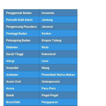
Penggemuk Badan
Insomnia
Pemutih Kulit Alami
Jantung
Pengencang Payudara
Jerawat
Peninggi Badan
Kanker
Pelangsing Badan
Kropos Tulang
Diabetes
Kista
Darah Tinggi
Kolesterol
Alergi
Liver
Amandel
Maag
Ambeien
Penambah Nafsu Makan
Asam Urat
Osteoporosis
Asma
Paru-Paru
Batuk
Pegal-Pegal
BronChitis
Pengapuran