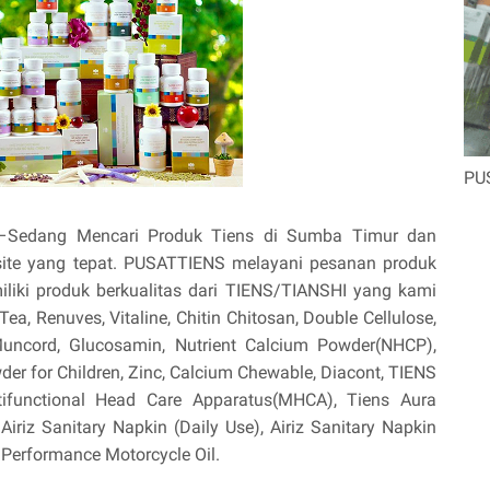
PU
–Sedang Mencari Produk Tiens di Sumba Timur dan
site yang tepat. PUSATTIENS melayani pesanan produk
liki produk berkualitas dari TIENS/TIANSHI yang kami
ea, Renuves, Vitaline, Chitin Chitosan, Double Cellulose,
, Muncord, Glucosamin, Nutrient Calcium Powder(NHCP),
r for Children, Zinc, Calcium Chewable, Diacont, TIENS
ltifunctional Head Care Apparatus(MHCA), Tiens Aura
 Airiz Sanitary Napkin (Daily Use), Airiz Sanitary Napkin
 Performance Motorcycle Oil.