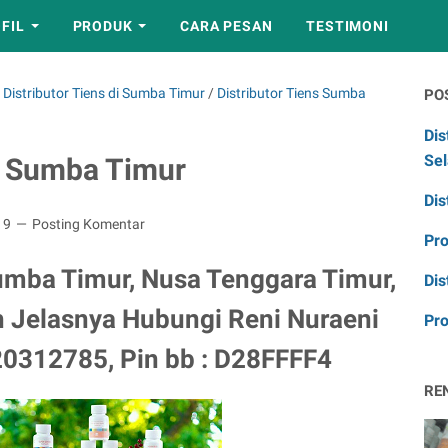
FIL
PRODUK
CARA PESAN
TESTIMONI
Distributor Tiens di Sumba Timur
/
Distributor Tiens Sumba
PO
Dis
Sel
i Sumba Timur
Dis
19
Posting Komentar
Pr
umba Timur, Nusa Tenggara Timur,
Dis
h Jelasnya Hubungi Reni Nuraeni
Pro
20312785, Pin bb : D28FFFF4
RE