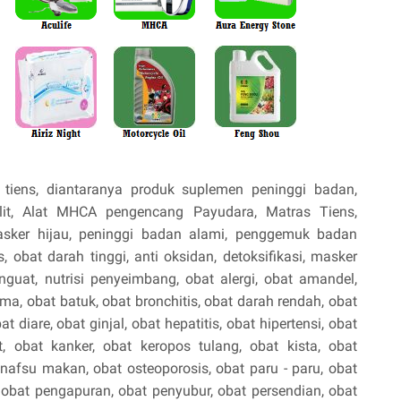
tiens, diantaranya produk suplemen peninggi badan,
lit, Alat MHCA pengencang Payudara, Matras Tiens,
asker hijau, peninggi badan alami, penggemuk badan
, obat darah tinggi, anti oksidan, detoksifikasi, masker
penguat, nutrisi penyeimbang, obat alergi, obat amandel,
a, obat batuk, obat bronchitis, obat darah rendah, obat
at diare, obat ginjal, obat hepatitis, obat hipertensi, obat
t, obat kanker, obat keropos tulang, obat kista, obat
t nafsu makan, obat osteoporosis, obat paru - paru, obat
 obat pengapuran, obat penyubur, obat persendian, obat