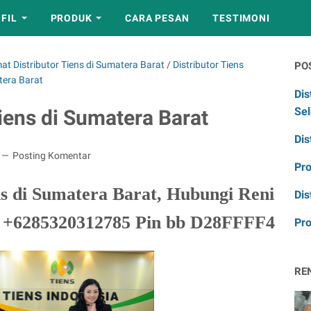
FIL
PRODUK
CARA PESAN
TESTIMONI
at Distributor Tiens di Sumatera Barat
/
Distributor Tiens
PO
tera Barat
Dis
Sel
iens di Sumatera Barat
Dis
Posting Komentar
Pr
ns di Sumatera Barat, Hubungi Reni
Dis
+6285320312785 Pin bb D28FFFF4
Pro
RE