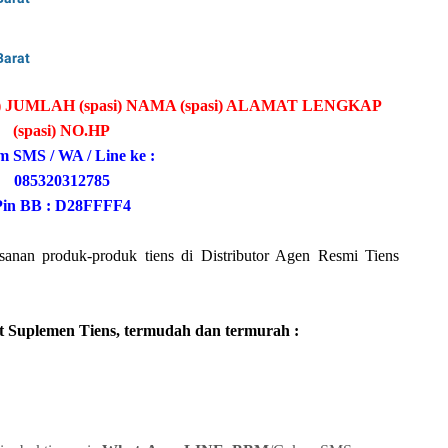
Barat
 JUMLAH (spasi) NAMA (spasi) ALAMAT LENGKAP
(spasi) NO.HP
m SMS / WA / Line ke :
085320312785
Pin BB : D28FFFF4
sanan produk-produk tiens di Distributor Agen Resmi Tiens
 Suplemen Tiens, termudah dan termurah :