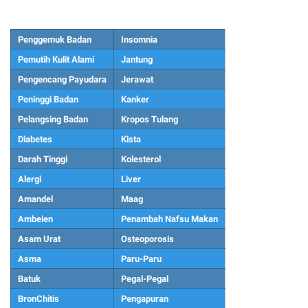
Penggemuk Badan
Insomnia
Pemutih Kulit Alami
Jantung
Pengencang Payudara
Jerawat
Peninggi Badan
Kanker
Pelangsing Badan
Kropos Tulang
Diabetes
Kista
Darah Tinggi
Kolesterol
Alergi
Liver
Amandel
Maag
Ambeien
Penambah Nafsu Makan
Asam Urat
Osteoporosis
Asma
Paru-Paru
Batuk
Pegal-Pegal
BronChitis
Pengapuran