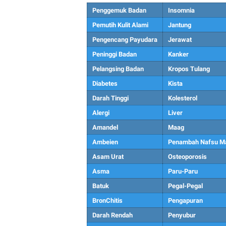
Penggemuk Badan
Insomnia
Pemutih Kulit Alami
Jantung
Pengencang Payudara
Jerawat
Peninggi Badan
Kanker
Pelangsing Badan
Kropos Tulang
Diabetes
Kista
Darah Tinggi
Kolesterol
Alergi
Liver
Amandel
Maag
Ambeien
Penambah Nafsu M
Asam Urat
Osteoporosis
Asma
Paru-Paru
Batuk
Pegal-Pegal
BronChitis
Pengapuran
Darah Rendah
Penyubur