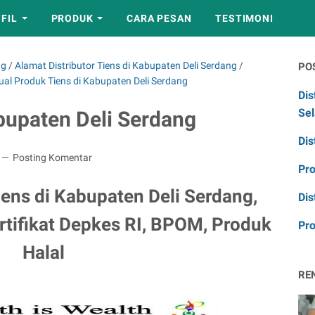
FIL
PRODUK
CARA PESAN
TESTIMONI
ng
/
Alamat Distributor Tiens di Kabupaten Deli Serdang
/
PO
ual Produk Tiens di Kabupaten Deli Serdang
Dis
Sel
abupaten Deli Serdang
Dis
Posting Komentar
Pr
iens di Kabupaten Deli Serdang,
Dis
rtifikat Depkes RI, BPOM, Produk
Pro
Halal
RE