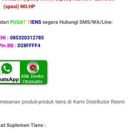
(spasi) NO.HP
dari
PUSA
T T
IENS
segera Hubungi SMS/WA/Line:
NI :
085320312785
Pin.BB :
D28FFFF4
mesanan produk-produk tiens di Kami Distributor Resmi
et Suplemen Tiens :