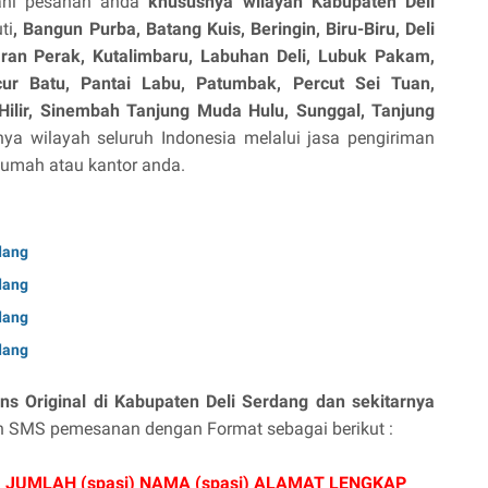
yani pesanan anda
khususnya wilayah Kabupaten Deli
ti
, Bangun Purba, Batang Kuis, Beringin, Biru-Biru, Deli
ran Perak, Kutalimbaru, Labuhan Deli, Lubuk Pakam,
r Batu, Pantai Labu, Patumbak, Percut Sei Tuan,
Hilir, Sinembah Tanjung Muda Hulu, Sunggal, Tanjung
a wilayah seluruh Indonesia melalui jasa pengiriman
 Rumah atau kantor anda.
dang
dang
dang
dang
ns Original di Kabupaten Deli Serdang dan sekitarnya
n SMS pemesanan dengan Format sebagai berikut :
) JUMLAH (spasi) NAMA (spasi) ALAMAT LENGKAP