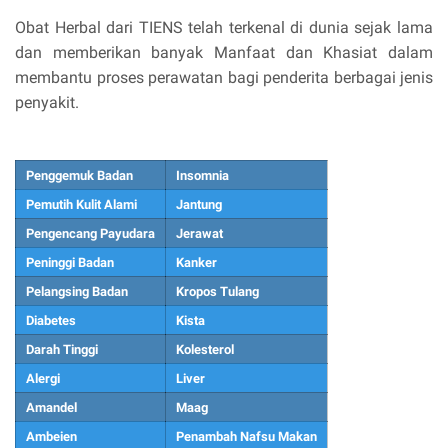
Obat Herbal dari TIENS telah terkenal di dunia sejak lama
dan memberikan banyak Manfaat dan Khasiat dalam
membantu proses perawatan bagi penderita berbagai jenis
penyakit.
Penggemuk Badan
Insomnia
Pemutih Kulit Alami
Jantung
Pengencang Payudara
Jerawat
Peninggi Badan
Kanker
Pelangsing Badan
Kropos Tulang
Diabetes
Kista
Darah Tinggi
Kolesterol
Alergi
Liver
Amandel
Maag
Ambeien
Penambah Nafsu Makan