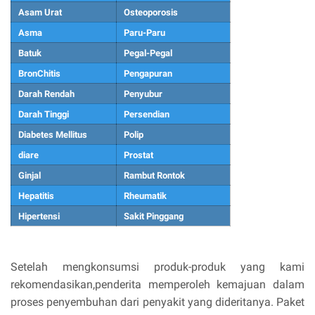
Asam Urat
Osteoporosis
Asma
Paru-Paru
Batuk
Pegal-Pegal
BronChitis
Pengapuran
Darah Rendah
Penyubur
Darah Tinggi
Persendian
Diabetes Mellitus
Polip
diare
Prostat
Ginjal
Rambut Rontok
Hepatitis
Rheumatik
Hipertensi
Sakit Pinggang
Setelah mengkonsumsi produk-produk yang kami
rekomendasikan,penderita memperoleh kemajuan dalam
proses penyembuhan dari penyakit yang dideritanya. Paket