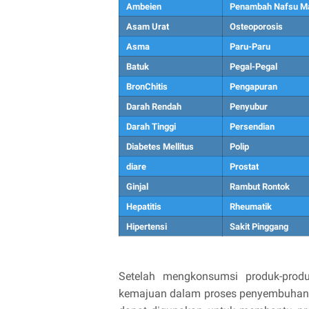
Ambeien
Penambah Nafsu M
Asam Urat
Osteoporosis
Asma
Paru-Paru
Batuk
Pegal-Pegal
BronChitis
Pengapuran
Darah Rendah
Penyubur
Darah Tinggi
Persendian
Diabetes Mellitus
Polip
diare
Prostat
Ginjal
Rambut Rontok
Hepatitis
Rheumatik
Hipertensi
Sakit Pinggang
Setelah mengkonsumsi produk-prod
kemajuan dalam proses penyembuhan da