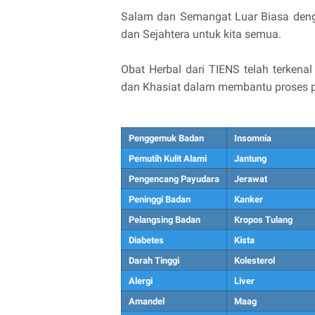
Salam dan Semangat Luar Biasa deng
dan Sejahtera untuk kita semua.
Obat Herbal dari TIENS telah terken
dan Khasiat dalam membantu proses pe
Penggemuk Badan
Insomnia
Pemutih Kulit Alami
Jantung
Pengencang Payudara
Jerawat
Peninggi Badan
Kanker
Pelangsing Badan
Kropos Tulang
Diabetes
Kista
Darah Tinggi
Kolesterol
Alergi
Liver
Amandel
Maag