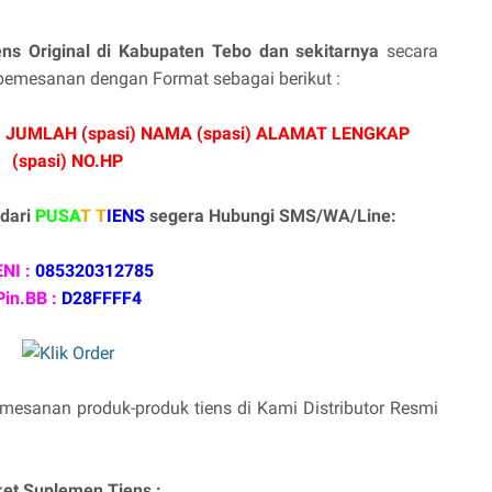
ns Original di Kabupaten Tebo dan sekitarnya
secara
emesanan dengan Format sebagai berikut :
) JUMLAH (spasi) NAMA (spasi) ALAMAT LENGKAP
(spasi) NO.HP
dari
PUSA
T T
IENS
segera Hubungi SMS/WA/Line:
NI :
085320312785
Pin.BB :
D28FFFF4
mesanan produk-produk tiens di Kami Distributor Resmi
et Suplemen Tiens :