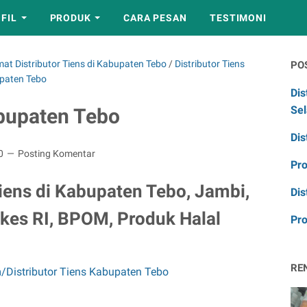
FIL
PRODUK
CARA PESAN
TESTIMONI
at Distributor Tiens di Kabupaten Tebo
/
Distributor Tiens
PO
upaten Tebo
Dis
Sel
abupaten Tebo
Dis
20
Posting Komentar
Pr
Tiens di Kabupaten Tebo, Jambi,
Dis
pkes RI, BPOM, Produk Halal
Pro
RE