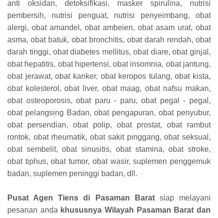
anti oksidan, detoksifikasi, masker spirulina, nutrisi
pembersih, nutrisi penguat, nutrisi penyeimbang, obat
alergi, obat amandel, obat ambeien, obat asam urat, obat
asma, obat batuk, obat bronchitis, obat darah rendah, obat
darah tinggi, obat diabetes mellitus, obat diare, obat ginjal,
obat hepatitis, obat hipertensi, obat insomnia, obat jantung,
obat jerawat, obat kanker, obat keropos tulang, obat kista,
obat kolesterol, obat liver, obat maag, obat nafsu makan,
obat osteoporosis, obat paru - paru, obat pegal - pegal,
obat pelangsing Badan, obat pengapuran, obat penyubur,
obat persendian, obat polip, obat prostat, obat rambut
rontok, obat rheumatik, obat sakit pinggang, obat seksual,
obat sembelit, obat sinusitis, obat stamina, obat stroke,
obat tiphus, obat tumor, obat wasir, suplemen penggemuk
badan, suplemen peninggi badan, dll.
Pusat Agen Tiens di Pasaman Barat
siap melayani
pesanan anda
khususnya Wilayah Pasaman Barat dan